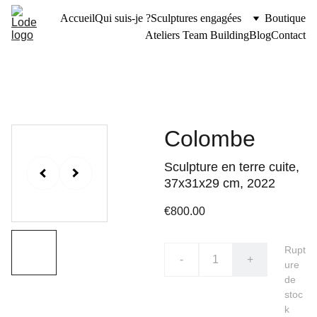
Accueil
Qui suis-je ?
Sculptures engagées
Boutique
Ateliers Team Building
Blog
Contact
Colombe
Sculpture en terre cuite,
37x31x29 cm, 2022
€800.00
Rupt
-
+
ure
de
stoc
k