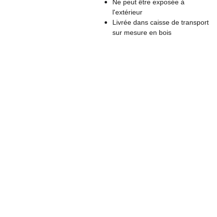
Ne peut être exposée à
l'extérieur
Livrée dans caisse de transport
sur mesure en bois
Conta
Nom: Laurence 
ct
Politique de 
DESAMBER
confidentialité
Nom d'artiste : 
S'inscrire à 
Conditions 
Lode
la 
générales 
Numéro Siret : 
Newsletter
d'utilisation
751 691 122 
00012
Conditions 
générales de 