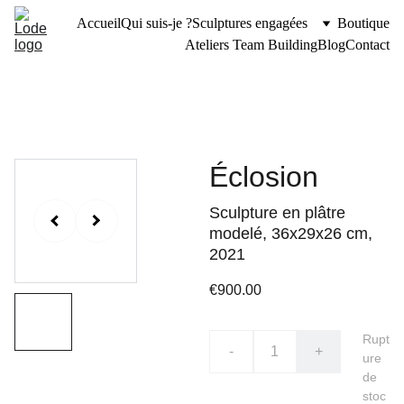
Accueil
Qui suis-je ?
Sculptures engagées
Boutique
Ateliers Team Building
Blog
Contact
Éclosion
Sculpture en plâtre
modelé, 36x29x26 cm,
2021
€900.00
Rupt
-
+
ure
de
stoc