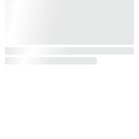
Conta
Nom: Laurence 
ct
Politique de 
DESAMBER
confidentialité
Nom d'artiste : 
S'inscrire à 
Conditions 