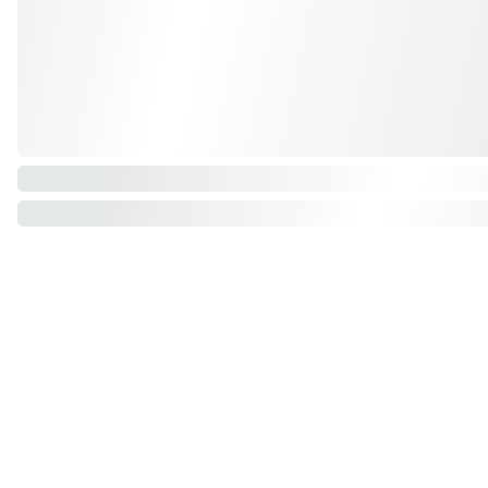
Nom: Laurence DESAMBER
Nom d'artiste : Lode
Numéro Siret : 751 691 122 00012