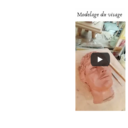
sociaux les selfies. J’ai constaté 
que cette mode est présente 
partout, et pas seulement sur 
Instagram ou Facebook.
Vous avez peut-être été témoins 
de ces téléphones levés lors de 
concerts ? Ou de personnes qui 
font des selfies lors de visites 
touristiques, quitte à prendre le 
risque de tomber de la falaise ?
Je me suis alors demandé si le 
selfie marquait l’individualisme de 
notre société ou l’effacement de 
l’individu au profit du numérique 
ou peut-être même une peur 
d’affronter la réalité
?