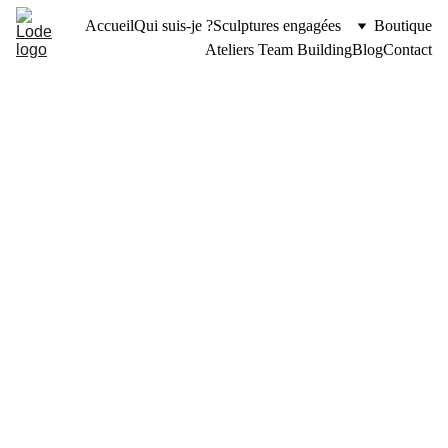
Accueil
Qui suis-je ?
Sculptures engagées
Boutique
Ateliers Team Building
Blog
Contact
LES COULISSES DE L'ATELIER
Lode
5/28/2025
2 min read