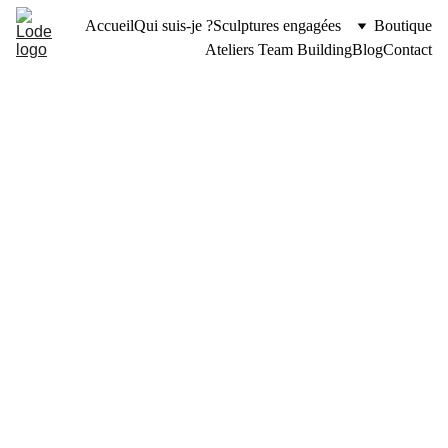
Accueil
Qui suis-je ?
Sculptures engagées
Boutique
Ateliers Team Building
Blog
Contact
LES ACTUALITÉS
Lode