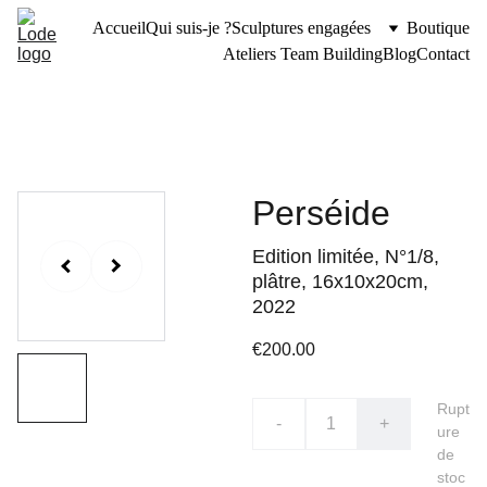
Accueil
Qui suis-je ?
Sculptures engagées
Boutique
Ateliers Team Building
Blog
Contact
Perséide
Edition limitée, N°1/8,
plâtre, 16x10x20cm,
2022
€200.00
Rupt
-
+
ure
de
stoc