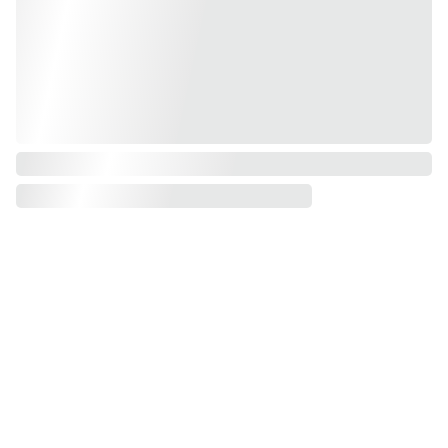
Conta
Nom: Laurence 
ct
Politique de 
DESAMBER
confidentialité
Nom d'artiste : 
S'inscrire à 
Conditions 