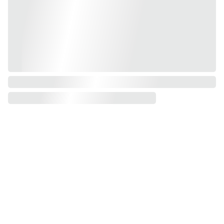
Conta
Nom: Laurence 
ct
Politique de 
DESAMBER
confidentialité
Nom d'artiste : 
S'inscrire à 
Conditions 