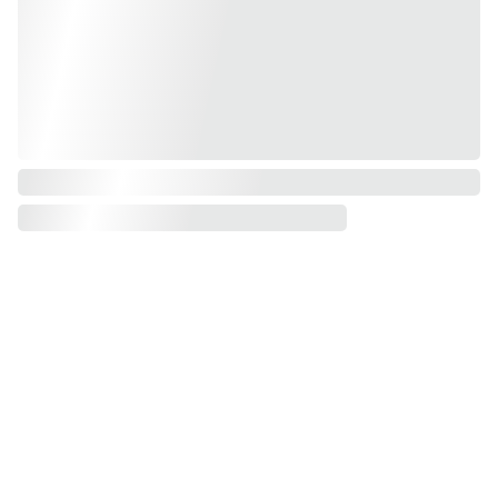
Conta
Nom: Laurence 
ct
Politique de 
DESAMBER
confidentialité
Nom d'artiste : 
S'inscrire à 
Conditions 