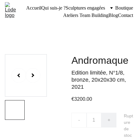
Accueil
Qui suis-je ?
Sculptures engagées
Boutique
Ateliers Team Building
Blog
Contact
Andromaque
Edition limitée, N°1/8,
bronze, 20x20x30 cm,
2021
€3200.00
Rupt
-
+
ure
de
stoc