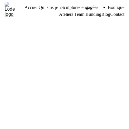
Accueil
Qui suis-je ?
Sculptures engagées
Boutique
Ateliers Team Building
Blog
Contact
Série de 
Sculptures 
"Figures 
symboliques"